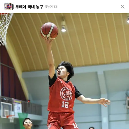
투데이 국내 농구
59
2113
/