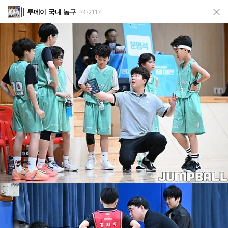
투데이 국내 농구
74
2117
/