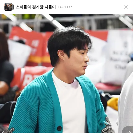
스타들의 경기장 나들이
142
1132
/
전