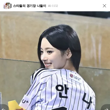
스타들의 경기장 나들이
46
1132
/
전