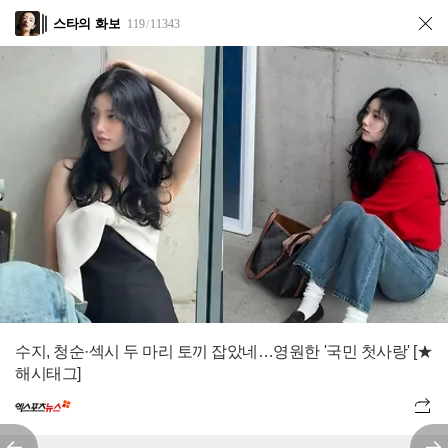
스타의 화보
119
11343
/
수지, 청순·섹시 두 마리 토끼 잡았네…영원한 '국민 첫사랑' [★
해시태그]
전