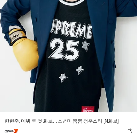
한현준, 데뷔 후 첫 화보…소년미 뿜뿜 청춘스타 [N화보]