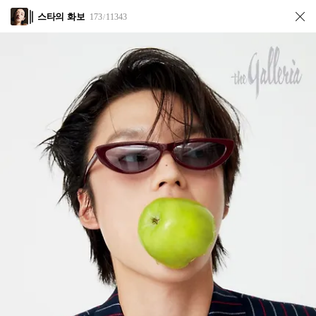
스타의 화보
173
11343
/