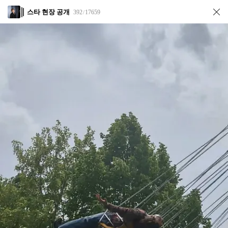
스타 현장 공개
392
17659
/