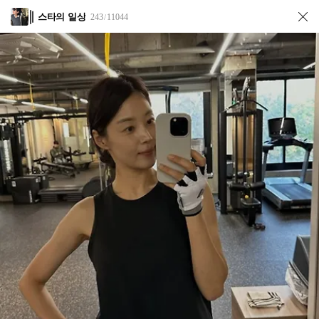
스타의 일상
243
11044
/