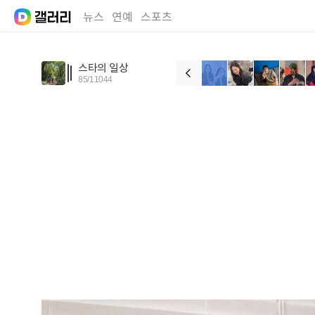
뉴스
연예
스포츠
스타의 일상
85
/
11044