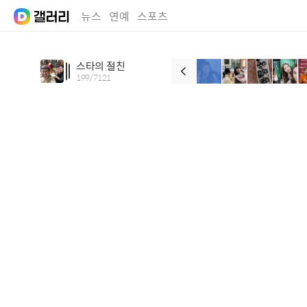
뉴스
연예
스포츠
스타의 절친
199
/
7121