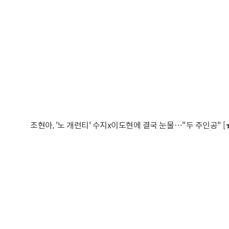
조현아, '노 개런티' 수지x이도현에 결국 눈물…"두 주인공" 