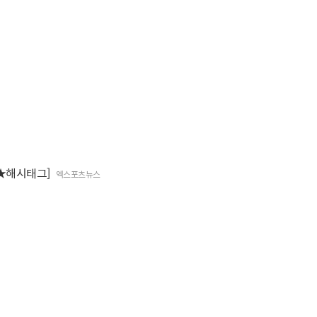
[★해시태그]
엑스포츠뉴스