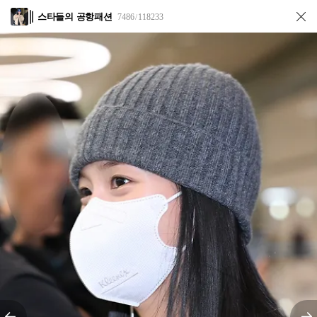
스타들의 공항패션
7486
118233
/
전