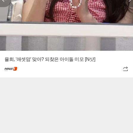
율희, '애셋맘' 맞아? 되찾은 아이돌 미모 [N샷]