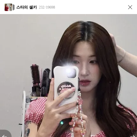
스타의 셀카
232
19698
/
전