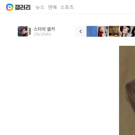
뉴스
연예
스포츠
스타의 셀카
196
/
19694