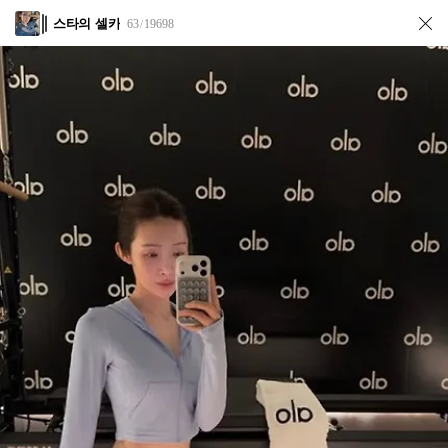
스타의 셀카
63
19698
/