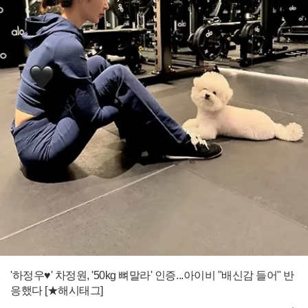
'하정우♥' 차정원, '50kg 뼈말라' 인증...아이비 "배신감 들어" 반
응했다 [★해시태그]