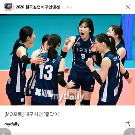
2026 한국실업배구연맹전
23
459
/
[MD포토] 대구시청 '좋았어'
전