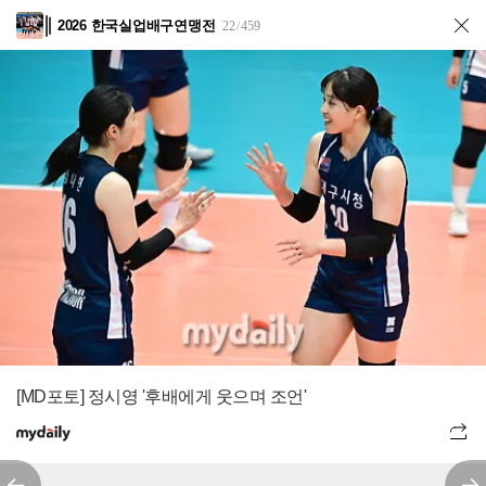
2026 한국실업배구연맹전
22
459
/
[MD포토] 정시영 '후배에게 웃으며 조언'
전