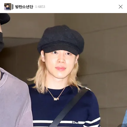
방탄소년단
1
6853
/