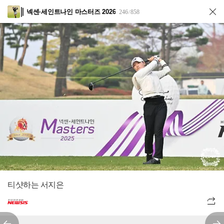
넥센·세인트나인 마스터즈 2026
246
858
/
티샷하는 서지은
전