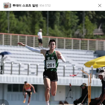
투데이 스포츠 일반
954
5732
/
전