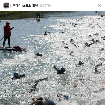
투데이 스포츠 일반
153
5730
/
전