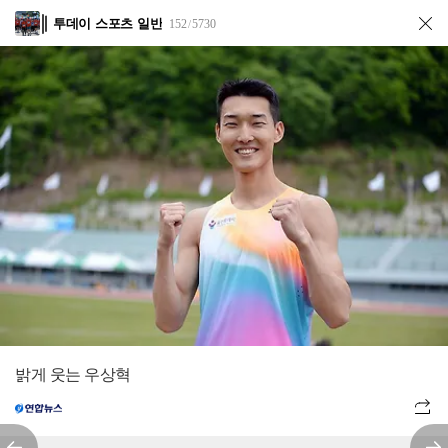
투데이 스포츠 일반
152
5730
/
밝게 웃는 우상혁
전