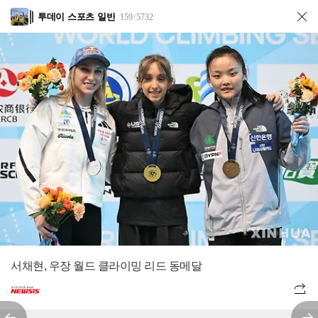
투데이 스포츠 일반
159
5732
/
서채현, 우장 월드 클라이밍 리드 동메달
전