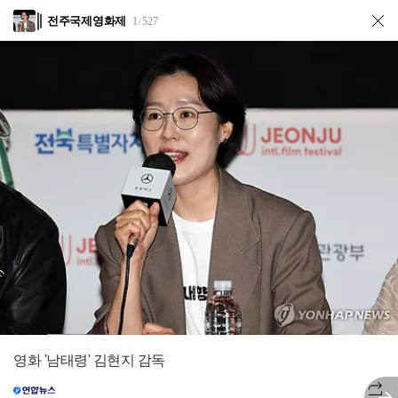
전주국제영화제
1
527
/
영화 '남태령' 김현지 감독