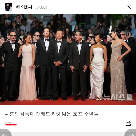
칸 영화제
15
3624
/
나홍진 감독과 칸 레드 카펫 밟은 '호프' 주역들
전