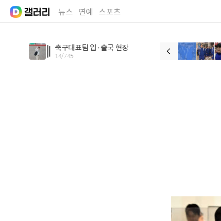
뉴스
연예
스포츠
축구대표팀 입·출국 현장
14
/
745