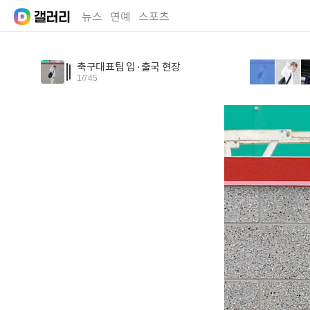
뉴스
연예
스포츠
축구대표팀 입·출국 현장
1
/
745