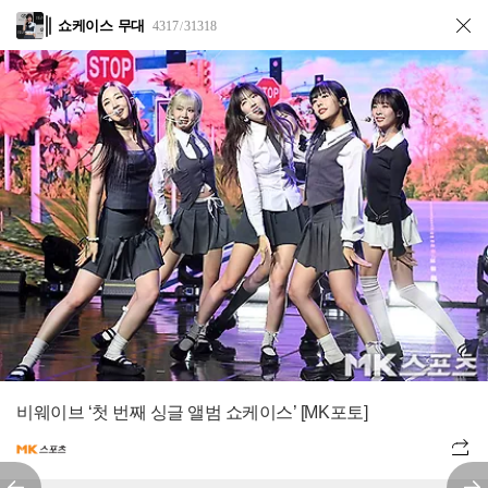
쇼케이스 무대
4317
31318
/
비웨이브 ‘첫 번째 싱글 앨범 쇼케이스’ [MK포토]
전